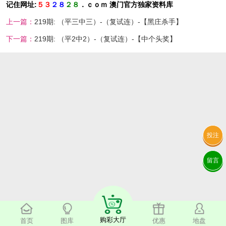
记住网址:
５３
２８
２８
．ｃｏｍ 澳门官方独家资料库
上一篇：
219期: （平三中三）-（复试连）-【黑庄杀手】
下一篇：
219期: （平2中2）-（复试连）-【中个头奖】
投注
留言
购彩大厅
首页
图库
优惠
地盘