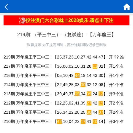
投注澳门六合彩就上2028娱乐,请点击下注
219期: （平三中三）-（复试连）-【万年魔王】
温馨提示:为了提高网速，部分连错期数记录已删除
219期 万年魔王平三中三 : 【25,37,23,10,27,42,44,47】 开 ?? 准
217期 万年魔王平三中三 : 【36,06,02,10,31,28,
11
,32】 开1个准
216期 万年魔王平三中三 : 【05,10,49,
44
,19,14,43,30】 开1个准
214期 万年魔王平三中三 : 【22,49,25,03,
30
,32,12,08】 开1个准
213期 万年魔王平三中三 : 【39,49,37,
05
,04,
09
,24,
12
】 开3个准
212期 万年魔王平三中三 : 【22,25,02,41,09,
27
,42,
19
】 开2个准
211期 万年魔王平三中三 : 【26,34,22,28,25,
38
,44,
37
】 开2个准
210期 万年魔王平三中三 : 【
42
,10,04,22,
17
,41,
40
,14】 开3个准