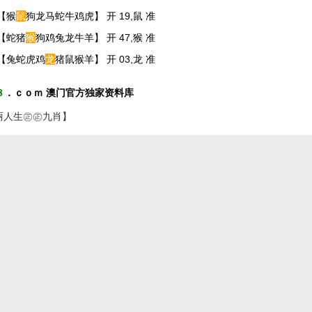
:【猴
鼠
狗龙马蛇牛鸡虎】 开 19,鼠 准
:【蛇猪
猴
狗鸡兔龙牛羊】 开 47,猴 准
:【兔蛇虎鸡
龙
猪鼠猴羊】 开 03,龙 准
８
．ｃｏｍ 澳门官方独家资料库
美丽人生㊣㊣九肖】