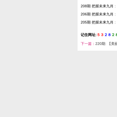
208期 把握未来九肖 
206期 把握未来九肖 
205期 把握未来九肖 
记住网址:
５３
２８
２
下一篇：
220期: 【