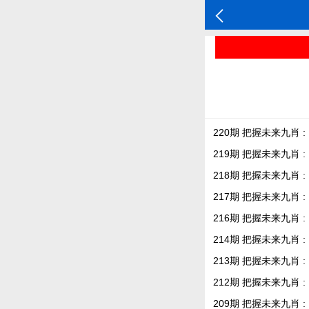
220期 把握未来九肖 
219期 把握未来九肖 
218期 把握未来九肖
217期 把握未来九肖 
216期 把握未来九肖 
214期 把握未来九肖 
213期 把握未来九肖 
212期 把握未来九肖 
209期 把握未来九肖 