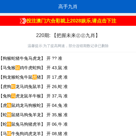
高手九肖
投注澳门六合彩就上2028娱乐,请点击下注
220期: 【把握未来㊣㊣九肖】
温馨提示:为了提高网速，部分连错期数记录已删除
:【狗猴蛇猪牛兔马虎龙】 开 ?? 准
:【马兔猴
鼠
鸡牛虎蛇狗】 开 43,鼠 准
 :【狗龙猴蛇兔牛鼠
虎
猪】 开 17,虎 准
:【虎狗
蛇
龙马鸡兔鼠羊】 开 26,蛇 准
:【兔狗
马
虎龙鼠羊牛猴】 开 37,马 准
:【虎
兔
鼠鸡龙马狗猴蛇】 开 04,兔 准
:【蛇
猴
鼠猪马狗兔羊龙】 开 35,猴 准
:【蛇
牛
鼠兔马狗猪虎羊】 开 06,牛 准
:【马
猪
牛兔狗鸡虎龙羊】 开 08,猪 准