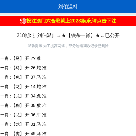
刘伯温料
投注澳门六合彩就上2028娱乐,请点击下注
218期: 〖刘伯温〗→★【铁杀一肖】★←已公开
温馨提示:为了提高网速，部分连错期数记录已删除
肖 :【马】 开 ?? 准
肖 :【马】 开 26,蛇 准
肖 :【兔】 开 37,马 准
肖 :【龙】 开 14,蛇 准
肖 :【龙】 开 04,兔 准
肖 :【狗】 开 35,猴 准
肖 :【龙】 开 06,牛 准
肖 :【龙】 开 01,马 准
肖 :【虎】 开 49,马 准