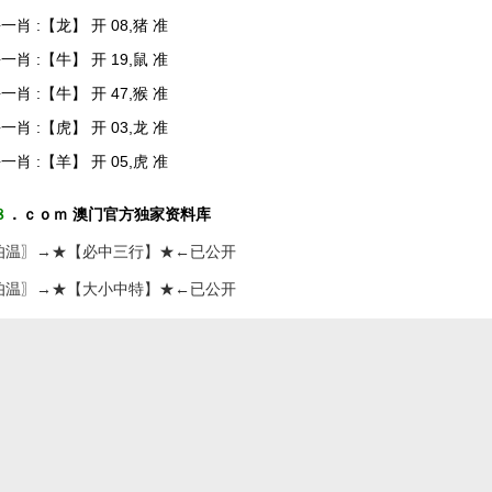
肖 :【龙】 开 08,猪 准
肖 :【牛】 开 19,鼠 准
肖 :【牛】 开 47,猴 准
肖 :【虎】 开 03,龙 准
肖 :【羊】 开 05,虎 准
８
．ｃｏｍ 澳门官方独家资料库
〖刘伯温〗→★【必中三行】★←已公开
〖刘伯温〗→★【大小中特】★←已公开