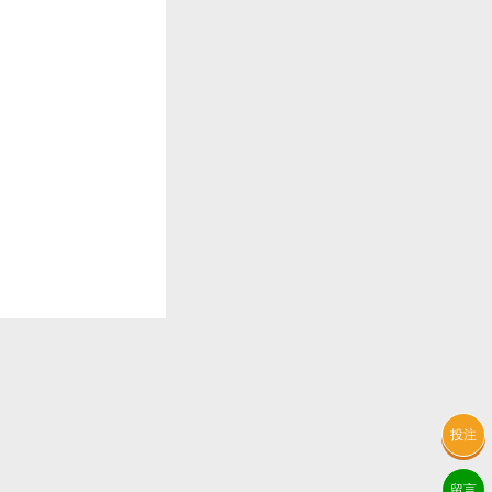
投注
留言