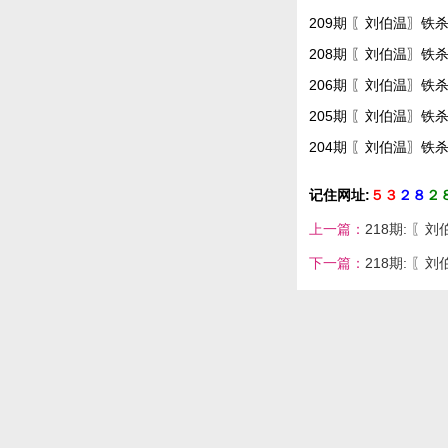
209期 〖刘伯温〗铁杀一
208期 〖刘伯温〗铁杀一
206期 〖刘伯温〗铁杀一
205期 〖刘伯温〗铁杀一
204期 〖刘伯温〗铁杀一
记住网址:
５３
２８
２
上一篇：
218期: 
下一篇：
218期: 