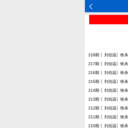
218期 〖刘伯温〗铁杀一
217期 〖刘伯温〗铁杀一
216期 〖刘伯温〗铁杀一
215期 〖刘伯温〗铁杀一
214期 〖刘伯温〗铁杀一
213期 〖刘伯温〗铁杀一
212期 〖刘伯温〗铁杀一
211期 〖刘伯温〗铁杀一
210期 〖刘伯温〗铁杀一